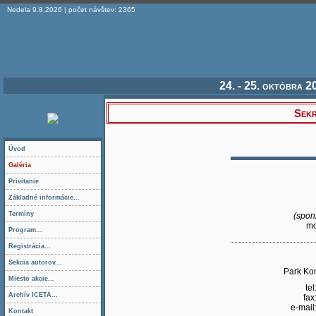
Nedela 9.8.2026 | počet návštev: 2365
24. - 25. októbra 
Sekr
Úvod
Galéria
Privítanie
Základné informácie...
Termíny
(spon
mo
Program...
Registrácia...
Sekcia autorov...
Park Ko
Miesto akcie...
tel
Archív ICETA...
fax
e-mail
Kontakt