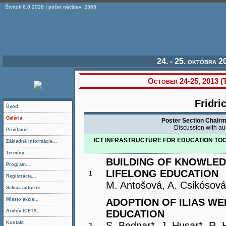
Štvrtok 6.8.2026 | počet návštev: 2365
24. - 25. októbra 
October 24-25, 2013 
Fridri
Úvod
Galéria
Poster Section Chairm
Discussion with au
Privítanie
ICT INFRASTRUCTURE FOR EDUCATION TOO
Základné informácie...
Termíny
BUILDING OF KNOWLED
Program...
LIFELONG EDUCATION
1
Registrácia...
M. Antošová, A. Csikósová,
Sekcia autorov...
Miesto akcie...
ADOPTION OF ILIAS W
Archív ICETA...
EDUCATION
Kontakt
S. Bednar*, J. Husar*, R. H
2