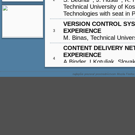
Technical University of Ko
Technologies with seat in 
VERSION CONTROL SYS
EXPERIENCE
3
M. Binas, Technical Univers
CONTENT DELIVERY NE
EXPERIENCE
4
A.Binder, I.Kotuliak, Slova
Slovakia
najlepšie prezerať prostredníctvom Mozila Firefox 
ADVANCED REMOTE LA
BASED ON MATLAB AND
5
P.Bisťák, Slovak university
RAPID DESIGN OF SIM
MATLAB
6
P.Bisťák, Slovak university
PEDAGOGICAL VISIONS
CLASSROOM WITH ITEC
7