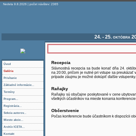
Nedela 9.8.2026 | počet návštev: 2365
24. - 25. októbra 
Recepcia
Úvod
Slávnostná recepcia sa bude konať dňa 24. októbr
Galéria
na 20:00, pričom je nutné pri vstupe sa preukázať vi
prípade záujmu je možné dokúpiť ďalšie vstupenky.
Privítanie
Základné informácie...
Raňajky
Termíny
Raňajky sú obyčajne poskytované v cene ubytovan
všetkých účastníkov na mieste konania konferencie
Program...
Registrácia...
Občerstvenie
Sekcia autorov...
Počas konferencie bude účastníkom k dispozícii obč
Miesto akcie...
Archív ICETA...
Kontakt