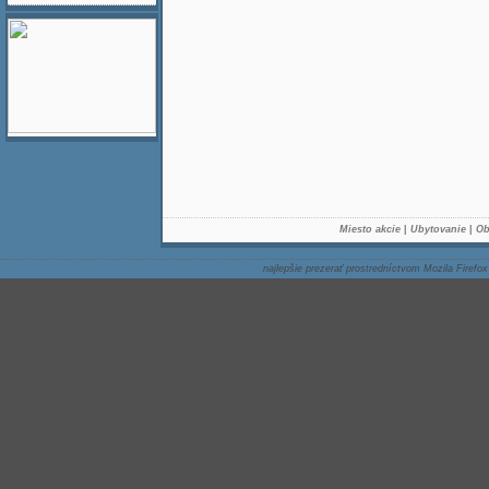
Miesto akcie
|
Ubytovanie
|
Ob
najlepšie prezerať prostredníctvom Mozila Firefox 