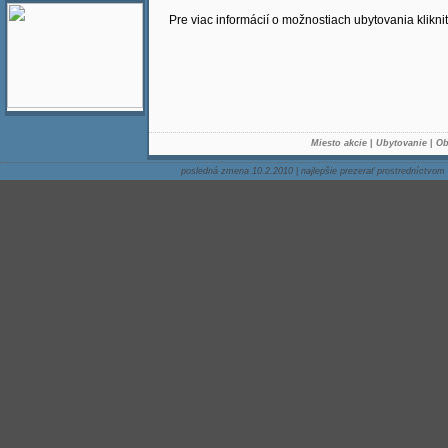
Pre viac informácií o možnostiach ubytovania klikni
Miesto akcie
|
Ubytovanie
|
Ob
posledná zmena 10.2.2010
|
najlepšie prezerať prostredníctvom 