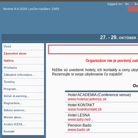
logged on: '.$x.' - '.$x
Nedela 9.8.2026 | počet návštev: 2365
27. - 29. október
Úvod
Záverečné slovo
Organizátor nie je povinný za
Galéria
Privítanie
Nižšie sú uvedené hotely, ich kontakty a ceny ubyt
Rezervujte si svoje ubytovanie čo najskôr!
Základné informácie...
Termíny
Od
Program...
Hotel ACADEMIA (Conference venue)
Súťaž eLearning...
www.hotelacademia.sk
Registrácia...
Hotel KONTAKT
www.hotelkontakt.sk
Sekcia autorov...
Hotel LESNA
Miesto akcie...
www.tatry.net/...
Archív ICETA...
Pension Bado
www.bado.sk
Kontakt