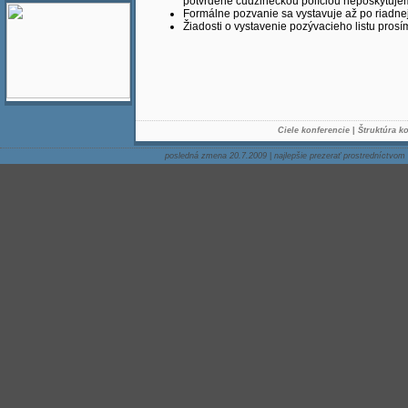
potvrdené cudzineckou políciou neposkytuje
Formálne pozvanie sa vystavuje až po riadnej 
Žiadosti o vystavenie pozývacieho listu pros
Ciele konferencie
|
Štruktúra k
posledná zmena 20.7.2009
|
najlepšie prezerať prostredníctvom 