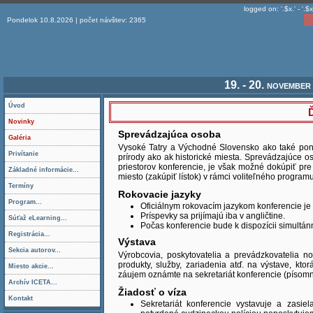
logged on: '.$x.' - '.$x
Pondelok 10.8.2026 | počet návštev: 2365
19. - 20. novembe
Úvod
Ď
Novinky
Sprevádzajúca osoba
Galéria
Vysoké Tatry a Východné Slovensko ako také ponúk
Privítanie
prírody ako ak historické miesta. Sprevádzajúce
priestorov konferencie, je však možné dokúpiť pre
Základné informácie...
miesto (zakúpiť lístok) v rámci voliteľného programu
Termíny
Rokovacie jazyky
Program...
Oficiálnym rokovacím jazykom konferencie je 
Príspevky sa prijímajú iba v angličtine.
Súťaž eLearning...
Počas konferencie bude k dispozícii simultán
Registrácia...
Výstava
Sekcia autorov...
Výrobcovia, poskytovatelia a prevádzkovatelia no
produkty, služby, zariadenia atď. na výstave, kto
Miesto akcie...
záujem oznámte na sekretariát konferencie (písomne
Archív ICETA...
Žiadosť o víza
Kontakt
Sekretariát konferencie vystavuje a zasie